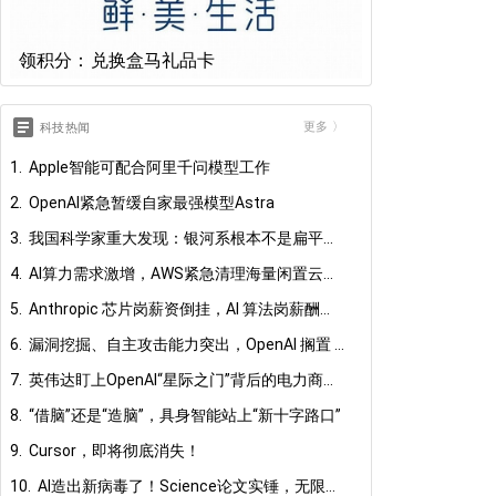
领积分：兑换盒马礼品卡
article
更多 〉
科技热闻
1. Apple智能可配合阿里千问模型工作
2. OpenAI紧急暂缓自家最强模型Astra
3. 我国科学家重大发现：银河系根本不是扁平圆盘
4. AI算力需求激增，AWS紧急清理海量闲置云服务器
5. Anthropic 芯片岗薪资倒挂，AI 算法岗薪酬远超硬件工程师
6. 漏洞挖掘、自主攻击能力突出，OpenAI 搁置 Astra 模型发布
7. 英伟达盯上OpenAI“星际之门”背后的电力商，30亿美元直接入股
8. “借脑”还是“造脑”，具身智能站上“新十字路口”
9. Cursor，即将彻底消失！
10. AI造出新病毒了！Science论文实锤，无限自我复制