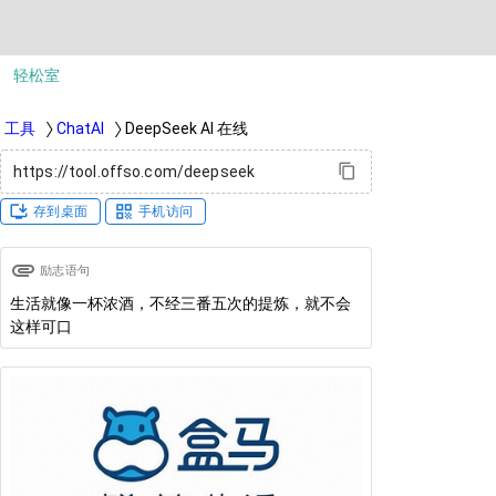
轻松室
工具
〉
ChatAI
〉
DeepSeek AI 在线
content_copy
install_desktop
qr_code
存到桌面
手机访问
attachment
励志语句
生活就像一杯浓酒，不经三番五次的提炼，就不会
这样可口